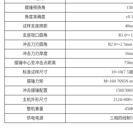
摆锤预扬角
150
角度准确度
±0.
试样支座跨距
40m
支座钳口圆角
R1.0～1
冲击刀刃圆角
R2.0～2.5m
冲击刀刃厚度
16m
摆锤中心至冲击点距离
750
标准试样尺寸
10×10(7.5
摆锤力矩
M=160.7695N.m
冲击摆锤配置
150J/30
主机外形尺寸
2124×600
整机重量
450
供电电源
三相四线制50H