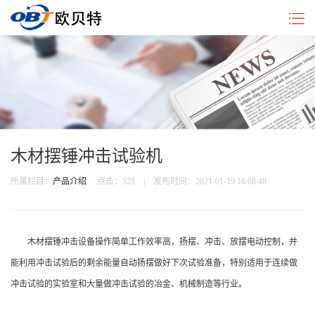
企
产
新
行
联
业
品
闻
业
系
简
介
中
动
我
介
绍
心
态
们
木材摆锤冲击试验机
所属栏目：
产品介绍
点击：
528 | 发布时间：2021-01-19 16:08:48
木材摆锤冲击设备操作简单工作效率高，扬摆、冲击、放摆电动控制，并
能利用冲击试验后的剩余能量自动扬摆做好下次试验准备，特别适用于连续做
冲击试验的实验室和大量做冲击试验的冶金、机械制造等行业。