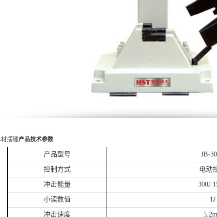
材摆锤
产品技术参数
产品型号
JB-3
控制方式
电动
冲击能量
300J 1
小读数值
1J
冲击速度
5.2m