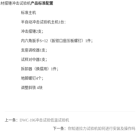
材摆锤冲击试验机
产品标准配置
标准主机
半自动冲击试验机主机
1台：
冲击摆锤
2支；
内六角扳手
S=12（扳钳口座压板螺钉）1件；
支座调校器
1支；
试样对中器
1支；
拆卸器（换摆用）
1件；
地脚螺钉
4个；
调整斜铁
4块
上一条：
DWC-196冲击试验低温试验机
下一条：
你知道拉力试验机如何进行安装及操作吗